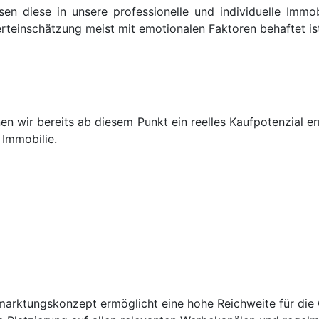
sen diese in unsere professionelle und individuelle Immob
erteinschätzung meist mit emotionalen Faktoren behaftet i
n wir bereits ab diesem Punkt ein reelles Kaufpotenzial ermi
 Immobilie.
rmarktungskonzept ermöglicht eine hohe Reichweite für die 