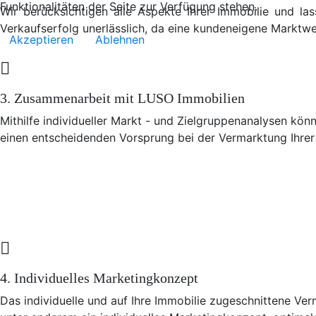
Funktionalitäten der Seite zur Verfügung stehen.
Wir berücksichtigen alle Aspekte Ihrer Immobilie und las
Verkaufserfolg unerlässlich, da eine kundeneigene Marktw
Akzeptieren
Ablehnen
3. Zusammenarbeit mit LUSO Immobilien
Mithilfe individueller Markt - und Zielgruppenanalysen könne
einen entscheidenden Vorsprung bei der Vermarktung Ihrer
4. Individuelles Marketingkonzept
Das individuelle und auf Ihre Immobilie zugeschnittene Ve