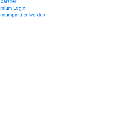
partner
emium LogIn
ämiumpartner werden
lie stellt für Eigentümerinnen
usforderung dar. Aus diesem Gr
Experten in Anspruch zu nehmen,