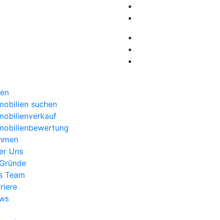
ien
mobilien suchen
mobilienverkauf
mobilienbewertung
hmen
er Uns
 Gründe
s Team
riere
ws