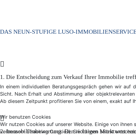
DAS NEUN-STUFIGE LUSO-IMMOBILIENSERVIC
1. Die Entscheidung zum Verkauf Ihrer Immobilie tref
In einem individuellen Beratungsgespräch gehen wir auf d
Sicht. Nach Erhalt und Abstimmung aller objektrelevanten 
Ab diesem Zeitpunkt profitieren Sie von einem, exakt auf 
Wir benutzen Cookies
Wir nutzen Cookies auf unserer Website. Einige von ihnen s
2. Immobilienbewertung: Den richtigen Marktwert erm
verbessern (Tracking Cookies). Sie können selbst entschei