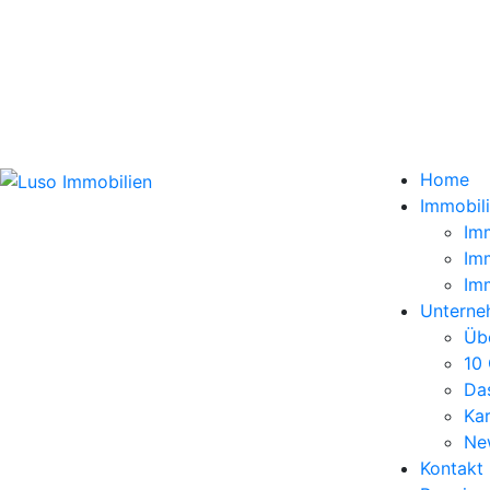
Home
Immobil
Im
Im
Im
Unterne
Üb
10
Da
Kar
Ne
Kontakt